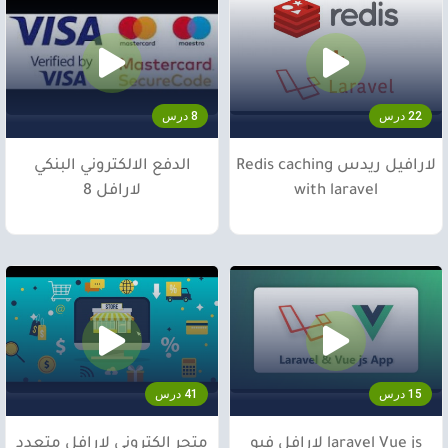
22 درس
8 درس
لارافيل ريدس Redis caching
الدفع الالكتروني البنكي
with laravel
لارافل 8
15 درس
41 درس
laravel Vue js لارافل فيو
متجر الكتروني لارافل متعدد