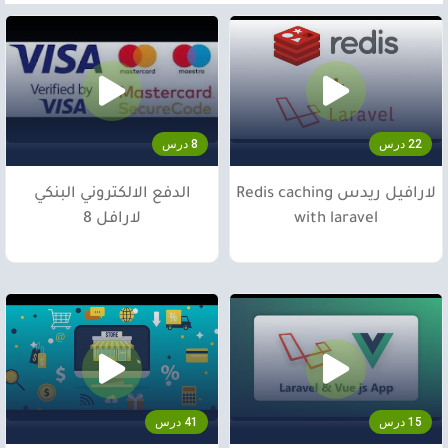
22 درس
8 درس
لارافيل ريدس Redis caching
الدفع الالكتروني البنكي
with laravel
لارافل 8
15 درس
41 درس