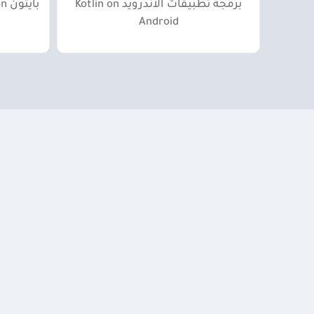
برمجة تطبيقات الاندرويد Kotlin on
بايثون python من الصفر إلى الإحتراف
Android