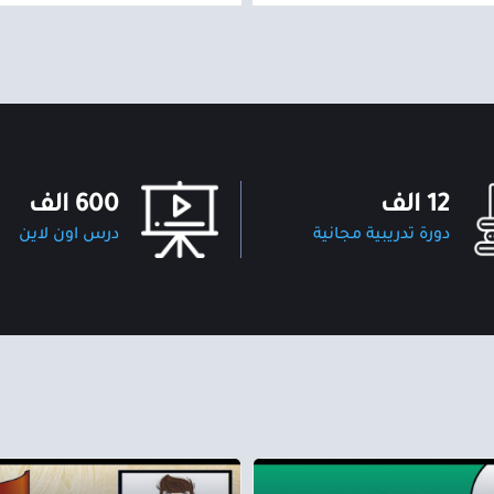
12 الف
600 الف
دورة تدريبية مجانية
درس اون لاين