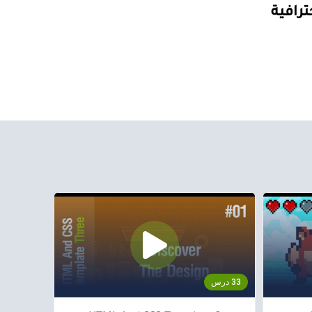
رافية
33 درس