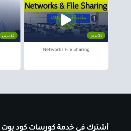
25 درس
26 درس
Networks File Sharing
أشترك في خدمة كورسات كود بوت