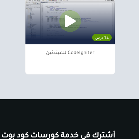
12 درس
CodeIgniter للمبتدئين
أشترك في خدمة كورسات كود بوت