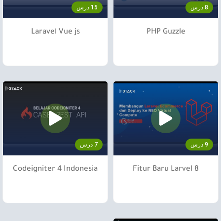
8 درس
15 درس
Laravel Vue js
PHP Guzzle
9 درس
7 درس
Codeigniter 4 Indonesia
Fitur Baru Larvel 8