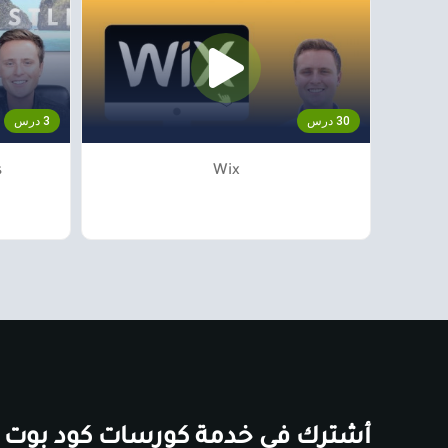
30 درس
3 درس
Wix
s
أشترك في خدمة كورسات كود بوت