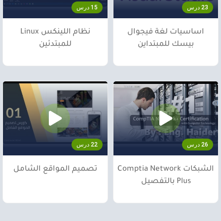
23 درس
15 درس
اساسيات لغة فيجوال
نظام اللينكس Linux
بيسك للمبتداين
للمبتدئين
26 درس
22 درس
الشبكات Comptia Network
تصميم المواقع الشامل
Plus بالتفصيل