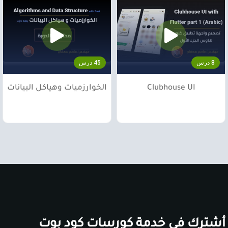
8 درس
45 درس
Clubhouse UI
الخوارزميات وهياكل البيانات
أشترك في خدمة كورسات كود بوت