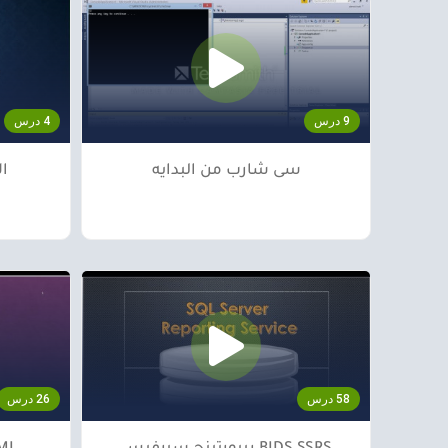
9 درس
4 درس
سى شارب من البدايه
ال
58 درس
26 درس