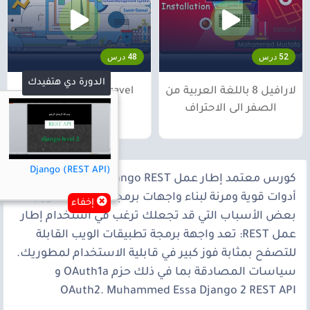
52 درس
48 درس
الدورة دي هتفيدك
لارافيل 8 باللغة العربية من
Php Laravel من البدايه
الصفر الى الاحتراف
Django (REST API)
كورس معتمد إطار عمل Django REST هو مجموعة
أدوات قوية ومرنة لبناء واجهات برمجة تطبيقات الويب.
إخفاء
بعض الأسباب التي قد تجعلك ترغب في استخدام إطار
عمل REST: تعد واجهة برمجة تطبيقات الويب القابلة
للتصفح بمثابة فوز كبير في قابلية الاستخدام لمطوريك.
سياسات المصادقة بما في ذلك حزم OAuth1a و
OAuth2. Muhammed Essa Django 2 REST API