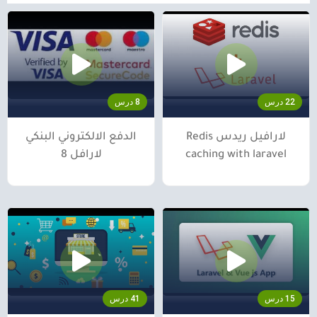
22 درس
8 درس
لارافيل ريدس Redis
الدفع الالكتروني البنكي
caching with laravel
لارافل 8
15 درس
41 درس