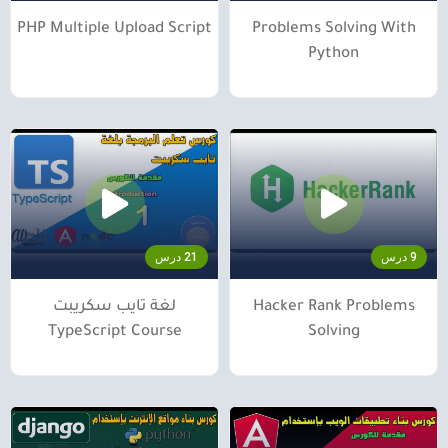
PHP Multiple Upload Script
Problems Solving With
Python
9 درس
21 درس
Hacker Rank Problems
لغة تايب سكريبت
TypeScript Course
Solving