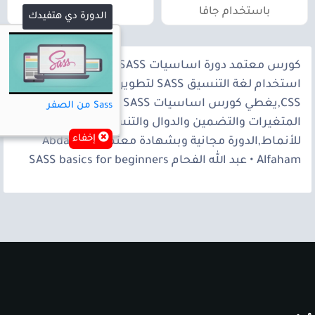
باستخدام جافا
الدورة دي هتفيدك
كورس معتمد دورة اساسيات SASS يعلمك كيفية
استخدام لغة التنسيق SASS لتطوير وإدارة أسلوب
CSS,يغطي كورس اساسيات SASS مفاهيم مثل
Sass من الصفر
المتغيرات والتضمين والدوال والتنسيق المتقدم
إخفاء
للأنماط,الدورة مجانية وبشهادة معتمدة. Abdallah
Alfaham • عبد الله الفحام SASS basics for beginners