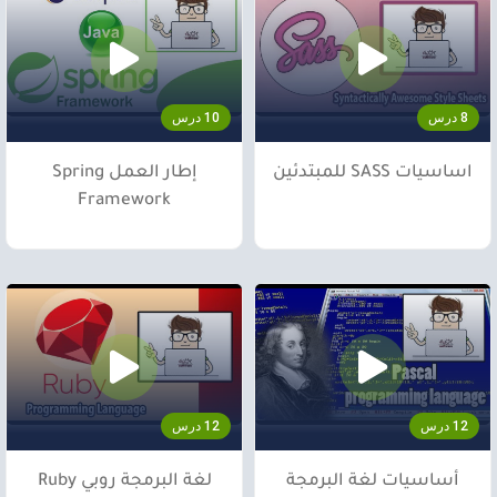
8 درس
10 درس
اساسيات SASS للمبتدئين
إطار العمل Spring
Framework
12 درس
12 درس
أساسيات لغة البرمجة
لغة البرمجة روبي Ruby