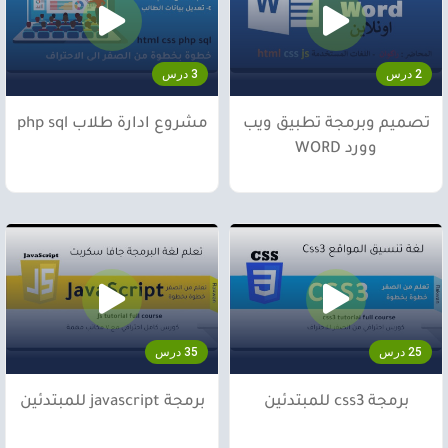
2 درس
3 درس
تصميم وبرمجة تطبيق ويب
مشروع ادارة طلاب php sql
وورد WORD
25 درس
35 درس
برمجة css3 للمبتدئين
برمجة javascript للمبتدئين