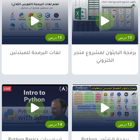
10 درس
15 درس
برمجة البايثون لمشروع متجر
لغات البرمجة للمبتدئين
الكتروني
12 درس
14 درس