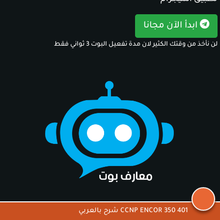
ابدأ الآن مجانا
لن نأخذ من وقتك الكثير لان مدة تفعيل البوت 3 ثواني فقط
CCNP ENCOR 350 401 شرح بالعربي