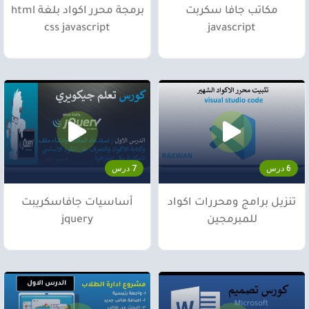
مكاتب جافا سكربت
برمجة محرر اكواد بلغة html
css javascript
javascript
6 درس
7 درس
تنزيل برامج ومحررات اكواد
أساسيات جافاسكريبت
للمبرمجين
jquery