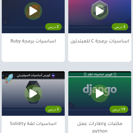
3 درس
2 درس
اساسيات برمجة C للمبتدئين
اساسيات برمجة Ruby
19 درس
3 درس
مكتبات واطارات عمل
اساسيات لغة Solidity
python