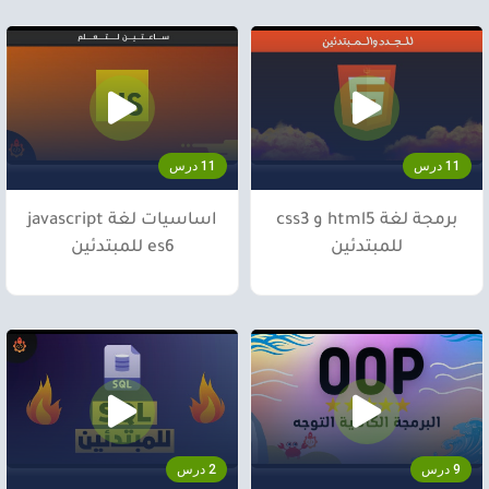
11 درس
11 درس
برمجة لغة html5 و css3
اساسيات لغة javascript
للمبتدئين
es6 للمبتدئين
9 درس
2 درس