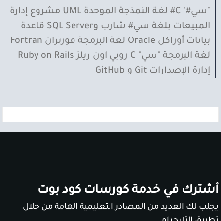
"سي#" C# لغة النمذجة الموحدة UML مشروع إدارة
المبيعات بلغة سي# شارب وSQL Server قاعدة
بيانات أوراكل Oracle لغة البرمجة فورتران Fortran
لغة البرمجة "سي" C روبي اون ريلز Ruby on Rails
إدارة الإصدارات Git و GitHub
أشترك في خدمة كورسات كود بوت
يجلب لك العديد من المصادر التعليمية الهامة من خلال
تطبيق التليجرام