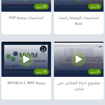
3 درس
29 درس
اساسيات البرمجة راست
أساسيات برمجة PHP
Rust
3 درس
18 درس
مشروع ادراة المخازن سي
برمجة MVVM in C WPF
شارب