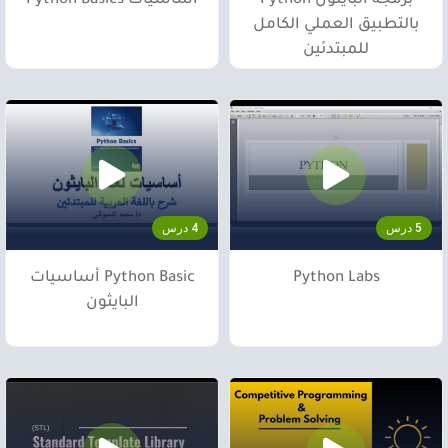
برمجة البايثون Python
اساسيات Python Basics
بالتطبيق العملي الكامل
للمبتدئين
5 درس
4 درس
Python Labs
Python Basic أساسيات
البايثون