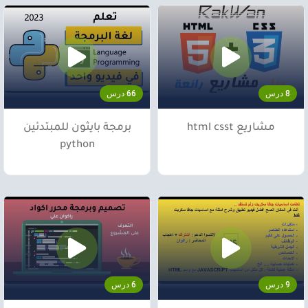
8 درس
66 درس
مشاريع html csst
برمجة بايثون للمبتدئين
python
9 درس
6 درس