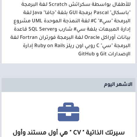
للأطفال بواسطة سكراتش Scratch لغة البرمجة
"باسكال" Pascal برمجة GUI بلغة "جافا" Java لغة
البرمحة "سي#" C# لغة النمذجة الموحدة UML مشروع
إدارة المبيعات بلغة سي# شارب وSQL Server قاعدة
بيانات أوراكل Oracle لغة البرمجة فورتران Fortran لغة
البرمجة "سي" C روبي اون ريلز Ruby on Rails إدارة
الإصدارات Git و GitHub
الاشهر اليوم
سيرتك الذاتية " CV " هي أول مستند وأول